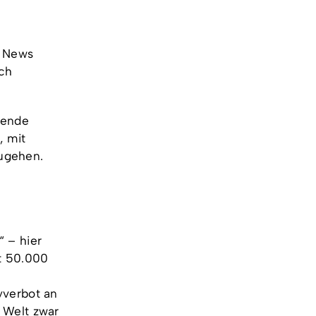
e News
ach
kende
, mit
zugehen.
 – hier
st 50.000
yverbot an
 Welt zwar