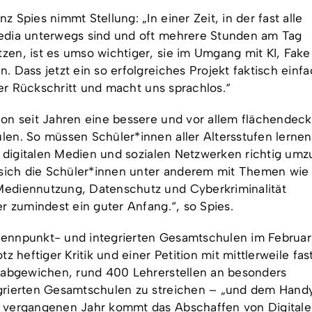
 Spies nimmt Stellung: „In einer Zeit, in der fast alle
edia unterwegs sind und oft mehrere Stunden am Tag
en, ist es umso wichtiger, sie im Umgang mit KI, Fak
 Dass jetzt ein so erfolgreiches Projekt faktisch einf
arer Rückschritt und macht uns sprachlos.“
on seit Jahren eine bessere und vor allem flächendec
en. So müssen Schüler*innen aller Altersstufen lernen
em digitalen Medien und sozialen Netzwerken richtig um
 sich die Schüler*innen unter anderem mit Themen wie
ediennutzung, Datenschutz und Cyberkriminalität
r zumindest ein guter Anfang.“, so Spies.
ennpunkt- und integrierten Gesamtschulen im Februar“
z heftiger Kritik und einer Petition mit mittlerweile fa
 abgewichen, rund 400 Lehrerstellen an besonders
grierten Gesamtschulen zu streichen – „und dem Hand
 vergangenen Jahr kommt das Abschaffen von Digitale