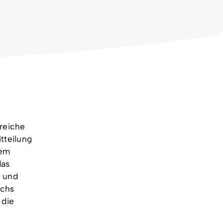
greiche
itteilung
nem
das
f und
achs
 die