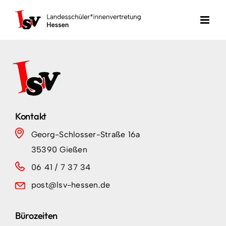
Zum
Inhalt
springen
Kontakt
Georg-Schlosser-Straße 16a
35390 Gießen
06 41 / 7 37 34
post@lsv-hessen.de
Bürozeiten